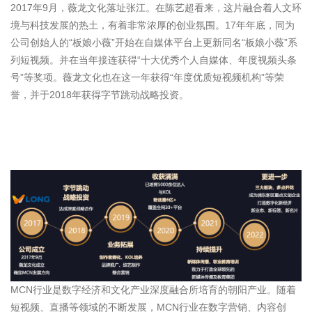
2017年9月，薇龙文化落址张江。在陈艺超看来，这片融合着人文环
境与科技发展的热土，有着非常浓厚的创业氛围。17年年底，同为
公司创始人的“板娘小薇”开始在自媒体平台上更新同名“板娘小薇”系
列短视频。并在当年接连获得“十大优秀个人自媒体、年度视频头条
号”等奖项。薇龙文化也在这一年获得“年度优质短视频机构”等荣
誉，并于2018年获得字节跳动战略投资。
MCN行业是数字经济和文化产业深度融合所培育的朝阳产业。随着
短视频、直播等领域的不断发展，MCN行业在数字营销、内容创