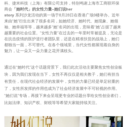
科、捷米科技（上海）有限公司支持，特别鸣谢上海市工商联环保
商会
「她时代」的女性力量–她们说her
story
系列沙龙活动的第一场于8月28日在香港广场9楼举办。近年
来由“她”衍生出来了很多名词，如她经济、她时代、她现象、她领
袖、她幸福等等，越来越多“她”名词的出现，意味着“她”占据了越来
越重要的社会位置。“女性力量”在过去的一年里时常被提及，无论是
在抗击疫情的医护逆行者团队里，还是在精准扶贫的战场上，她们
都独当一面，不可替代。在各个领域里，当代女性都展现着自身的
魅力，让一朵又一朵力量之花开满枝头。
通过在“她时代”这个话题背景下，我们此次活动主要聚焦女性创业板
块，因为我们发现在当下，女性不再仅仅是相夫教子，她们有担当
有责任，在现代社会经济的发展中，女性的力量已经是举足轻重的
了，女性所发挥的作用也成为了社会经济发展中不可轻视的作用。
“她们说”专场，再接下来会呈现更专业的话题分享给女性创业者们，
比如法律、知识产权、财税等等希望大家能持续关注。