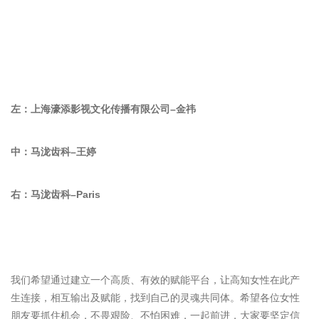
左：上海濠添影视文化传播有限公司–金祎
中：马泷齿科–王婷
右：马泷齿科–Paris
我们希望通过建立一个高质、有效的赋能平台，让高知女性在此产
生连接，相互输出及赋能，找到自己的灵魂共同体。希望各位女性
朋友要抓住机会，不畏艰险、不怕困难，一起前进，大家要坚定信