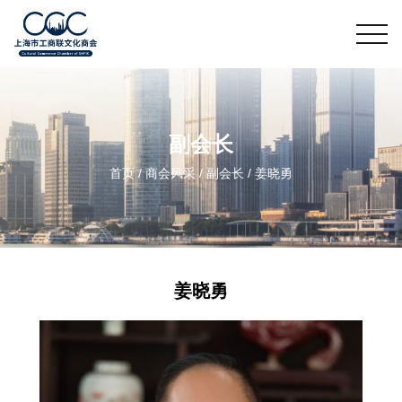
副会长
首页
/
商会风采
/
副会长
/
姜晓勇
姜晓勇